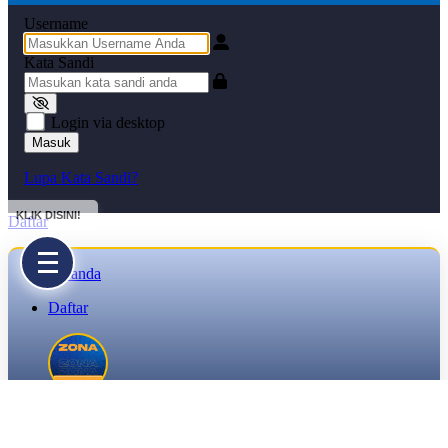
Username
Kata Sandi
Login via desktop
Lupa Kata Sandi?
KLIK DISINI!
Daftar
Beranda
Daftar
Promosi